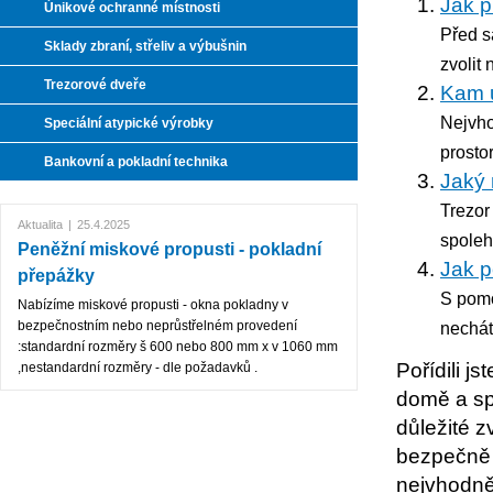
Jak p
Únikové ochranné místnosti
Před s
Sklady zbraní, střeliv a výbušnin
zvolit
Trezorové dveře
Kam u
Nejvho
Speciální atypické výrobky
prosto
Bankovní a pokladní technika
Jaký 
Trezor
Aktualita
|
25.4.2025
spoleh
Peněžní miskové propusti - pokladní
Jak p
přepážky
S pomo
Nabízíme miskové propusti - okna pokladny v
bezpečnostním nebo neprůstřelném provedení
nechát
:standardní rozměry š 600 nebo 800 mm x v 1060 mm
Pořídili jst
,nestandardní rozměry - dle požadavků .
domě a sp
důležité z
bezpečně 
nejvhodněj