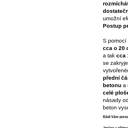
rozmíchá
dostateč
umožní efe
Postup pr
S pomocí 
cca o 20
a tak
cca 
se zakryje
vytvořené
přední čá
betonu
a 
celé plo
násady od
beton vys
Rádi Vám poradí