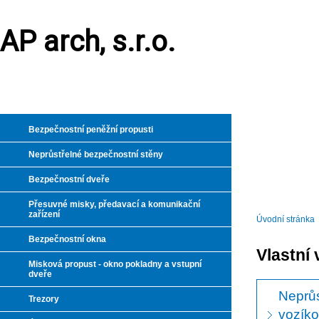
AP arch, s.r.o.
Bezpečnostní peněžní propusti
Neprůstřelné bezpečnostní stěny
Bezpečnostní dveře
Přesuvné misky, předavací a komunikační
zařízení
Úvodní stránka
Bezpečnostní okna
Vlastní 
Misková propust - okno pokladny a vstupní
dveře
Neprůs
Trezory
vozíko