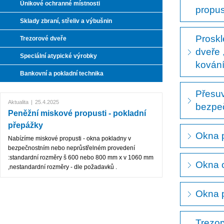
Únikové ochranné místnosti
propus
Sklady zbraní, střeliv a výbušnin
Proskl
Trezorové dveře
dveře 
Speciální atypické výrobky
kování 
Bankovní a pokladní technika
Přesuv
Aktualita
|
25.4.2025
bezpeč
Peněžní miskové propusti - pokladní
přepážky
Okna p
Nabízíme miskové propusti - okna pokladny v
bezpečnostním nebo neprůstřelném provedení
:standardní rozměry š 600 nebo 800 mm x v 1060 mm
Okna o
,nestandardní rozměry - dle požadavků .
Okna 
Trezor