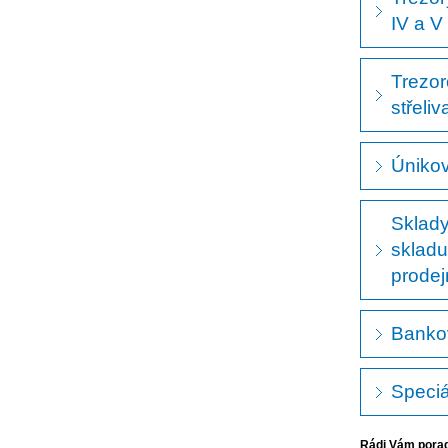
IV a V
Trezor
střeliv
Únikov
Sklady
skladu
prodejn
Bankov
Speciá
Rádi Vám poradí