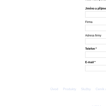
Jméno a přijme
Firma
Adresa firmy
Telefon *
E-mail *
Úvod
Produkty
Služby
Ceník 
Vybrané produkty:
Vozíková propust .
Misková propust .
Poplachová a d